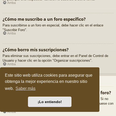
Arriba
¿Cómo me suscribo a un foro específico?
Para suscribirse a un foro en especial, debe hacer clic en el enlace
"Suscribir Foro".
Arriba
¿Cómo borro mis suscripciones?
Para eliminar sus suscripciones, debe entrar en el Panel de Control de
Usuario y hacer clic en la opción "Organizar suscripciones".
Arriba
Este sitio web utiliza cookies para asegurar que
Archivos Adjuntos
obtenga la mejor experiencia en nuestro sitio
web.
Saber más
¿Qué archivos adjuntos son permitidos en este foro?
Cada foro puede permitir o no ciertos tipos de archivos adjuntos. Si no
¡Lo entiendo!
está seguro de que tipos de archivos se pueden cargar, comuníquese con
La Administración para obtener más información.
Arriba