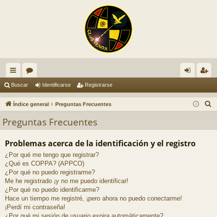
nl
or
de
eg
Buscar
Identificarse
Registrarse
ac
os
nti
ist
B
Índice general
Preguntas Frecuentes
es
fic
ra
u
Preguntas Frecuentes
s
rá
ar
rs
c
Problemas acerca de la identificación y el registro
pi
se
e
a
¿Por qué me tengo que registrar?
do
r
¿Qué es COPPA? (APPCO)
s
¿Por qué no puedo registrarme?
Me he registrado ¡y no me puedo identificar!
¿Por qué no puedo identificarme?
Hace un tiempo me registré, ¡pero ahora no puedo conectarme!
¡Perdí mi contraseña!
¿Por qué mi sesión de usuario expira automáticamente?