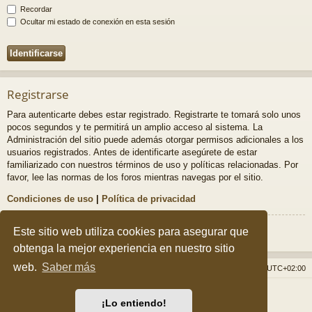
Recordar
Ocultar mi estado de conexión en esta sesión
Registrarse
Para autenticarte debes estar registrado. Registrarte te tomará solo unos
pocos segundos y te permitirá un amplio acceso al sistema. La
Administración del sitio puede además otorgar permisos adicionales a los
usuarios registrados. Antes de identificarte asegúrete de estar
familiarizado con nuestros términos de uso y políticas relacionadas. Por
favor, lee las normas de los foros mientras navegas por el sitio.
Condiciones de uso
|
Política de privacidad
Registrarse
Este sitio web utiliza cookies para asegurar que
obtenga la mejor experiencia en nuestro sitio
web.
Saber más
Índice general
Borrar cookies
Todos los horarios son
UTC+02:00
Desarrollado por
phpBB
® Forum Software © phpBB Limited
¡Lo entiendo!
Style por
Arty
&
halilesen