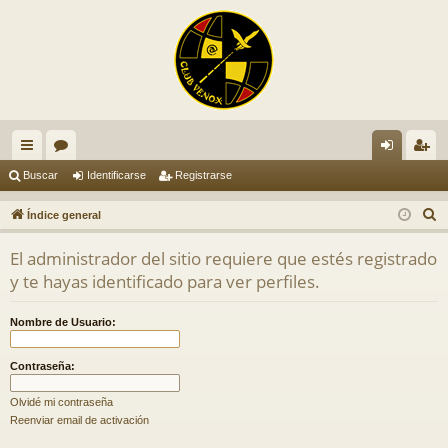
nl
or
de
eg
Buscar
Identificarse
Registrarse
ac
os
nti
ist
B
Índice general
es
fic
ra
u
El administrador del sitio requiere que estés registrado
s
rá
ar
rs
y te hayas identificado para ver perfiles.
c
pi
se
e
a
Nombre de Usuario:
do
r
s
Contraseña:
Olvidé mi contraseña
Reenviar email de activación