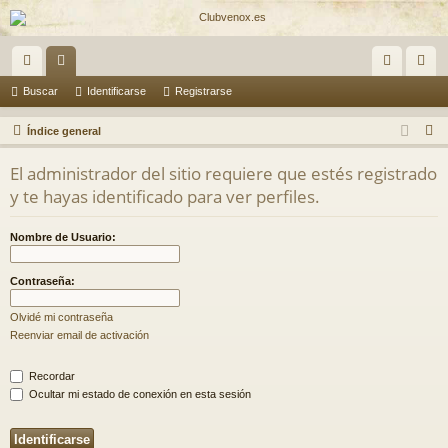
nl
or
de
eg
Buscar
Identificarse
Registrarse
ac
os
nti
ist
B
Índice general
es
fic
ra
u
El administrador del sitio requiere que estés registrado
s
rá
ar
rs
y te hayas identificado para ver perfiles.
c
pi
se
e
a
Nombre de Usuario:
do
r
s
Contraseña:
Olvidé mi contraseña
Reenviar email de activación
Recordar
Ocultar mi estado de conexión en esta sesión