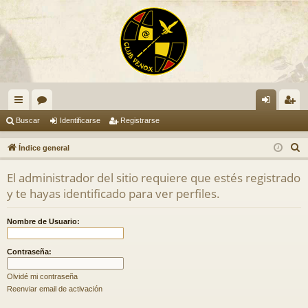
nl
or
de
eg
Buscar
Identificarse
Registrarse
ac
os
nti
ist
B
Índice general
es
fic
ra
u
El administrador del sitio requiere que estés registrado
s
rá
ar
rs
y te hayas identificado para ver perfiles.
c
pi
se
e
a
Nombre de Usuario:
do
r
s
Contraseña:
Olvidé mi contraseña
Reenviar email de activación