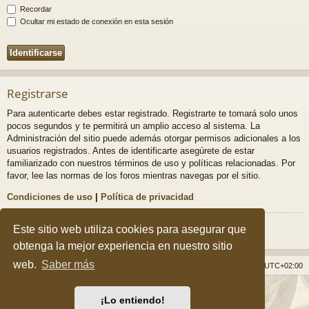
Recordar
Ocultar mi estado de conexión en esta sesión
Registrarse
Para autenticarte debes estar registrado. Registrarte te tomará solo unos
pocos segundos y te permitirá un amplio acceso al sistema. La
Administración del sitio puede además otorgar permisos adicionales a los
usuarios registrados. Antes de identificarte asegúrete de estar
familiarizado con nuestros términos de uso y políticas relacionadas. Por
favor, lee las normas de los foros mientras navegas por el sitio.
Condiciones de uso
|
Política de privacidad
Registrarse
Este sitio web utiliza cookies para asegurar que
obtenga la mejor experiencia en nuestro sitio
web.
Saber más
Índice general
Borrar cookies
Todos los horarios son
UTC+02:00
Desarrollado por
phpBB
® Forum Software © phpBB Limited
¡Lo entiendo!
Style por
Arty
&
halilesen