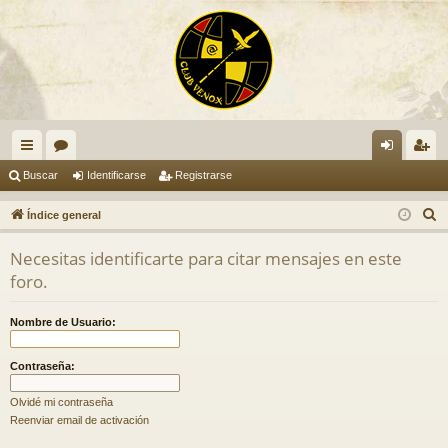
nl
or
de
eg
Buscar
Identificarse
Registrarse
ac
os
nti
ist
B
Índice general
es
fic
ra
u
Necesitas identificarte para citar mensajes en este
s
rá
ar
rs
foro.
c
pi
se
e
a
Nombre de Usuario:
do
r
s
Contraseña:
Olvidé mi contraseña
Reenviar email de activación