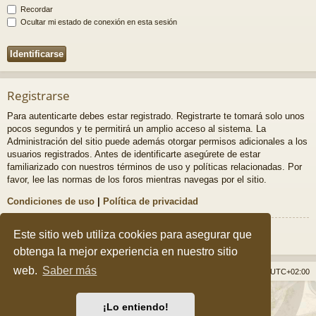
Recordar
Ocultar mi estado de conexión en esta sesión
Registrarse
Para autenticarte debes estar registrado. Registrarte te tomará solo unos
pocos segundos y te permitirá un amplio acceso al sistema. La
Administración del sitio puede además otorgar permisos adicionales a los
usuarios registrados. Antes de identificarte asegúrete de estar
familiarizado con nuestros términos de uso y políticas relacionadas. Por
favor, lee las normas de los foros mientras navegas por el sitio.
Condiciones de uso
|
Política de privacidad
Registrarse
Este sitio web utiliza cookies para asegurar que
obtenga la mejor experiencia en nuestro sitio
web.
Saber más
Índice general
Borrar cookies
Todos los horarios son
UTC+02:00
Desarrollado por
phpBB
® Forum Software © phpBB Limited
¡Lo entiendo!
Style por
Arty
&
halilesen