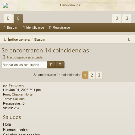
nl
or
de
eg
Buscar
Identificarse
Registrarse
ac
os
nti
ist
B
Índice general
Buscar
es
fic
ra
u
Se encontraron 14 coincidencias
s
rá
ar
rs
Ir a búsqueda avanzada
c
Buscar
Búsqueda avanzada
pi
se
e
a
do
r
2
1
Siguiente
Se encontraron 14 coincidencias
s
por
Templario
Lun Jun 01, 2026 7:11 pm
Foro:
Chapter Norte
Tema:
Saludos
Respuestas:
0
Vistas:
254
Saludos
Hola
Buenas tardes