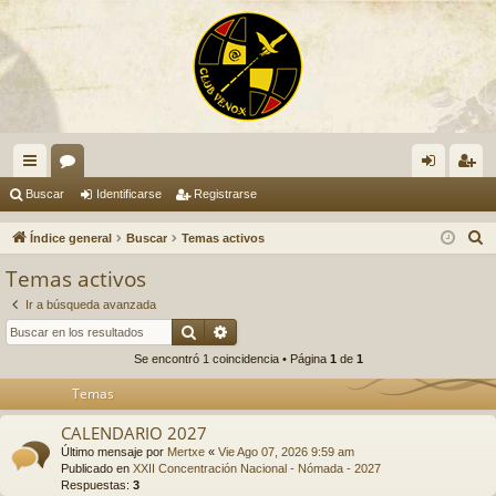
nl
or
de
eg
Buscar
Identificarse
Registrarse
ac
os
nti
ist
B
Índice general
Buscar
Temas activos
es
fic
ra
u
Temas activos
s
rá
ar
rs
Ir a búsqueda avanzada
c
pi
se
e
Buscar
Búsqueda avanzada
a
Se encontró 1 coincidencia • Página
1
de
1
do
r
Temas
s
CALENDARIO 2027
Último mensaje por
Mertxe
«
Vie Ago 07, 2026 9:59 am
Publicado en
XXII Concentración Nacional - Nómada - 2027
Respuestas:
3