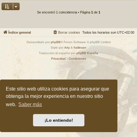
Se encontró 1 coincidencia • Página
1
de
1
Índice general
Borrar cookies
Todos los horarios son
UTC+02:00
Desarrollado por
phpBB
® Forum Software © phpBB Limited
Style por
Arty
&
halilesen
Traducción al español por
phpBB España
Privacidad
|
Condiciones
Este sitio web utiliza cookies para asegurar que
obtenga la mejor experiencia en nuestro sitio
web.
Saber más
¡Lo entiendo!