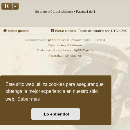
Se encontró 1 coincidencia • Página
1
de
1
Índice general
Borrar cookies
Todos los horarios son
UTC+02:00
Desarrollado por
phpBB
® Forum Software © phpBB Limited
Style por
Arty
&
halilesen
Traducción al español por
phpBB España
Privacidad
|
Condiciones
Este sitio web utiliza cookies para asegurar que
obtenga la mejor experiencia en nuestro sitio
web.
Saber más
¡Lo entiendo!