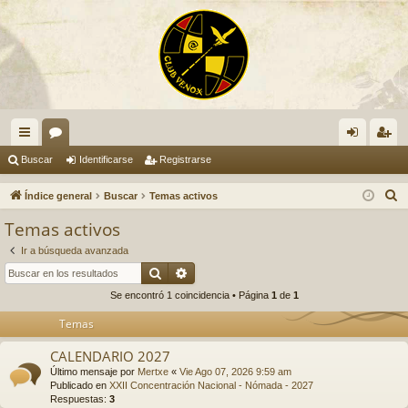
nl
or
de
eg
Buscar
Identificarse
Registrarse
ac
os
nti
ist
B
Índice general
Buscar
Temas activos
es
fic
ra
u
Temas activos
s
rá
ar
rs
Ir a búsqueda avanzada
c
pi
se
e
Buscar
Búsqueda avanzada
a
Se encontró 1 coincidencia • Página
1
de
1
do
r
Temas
s
CALENDARIO 2027
Último mensaje por
Mertxe
«
Vie Ago 07, 2026 9:59 am
Publicado en
XXII Concentración Nacional - Nómada - 2027
Respuestas:
3