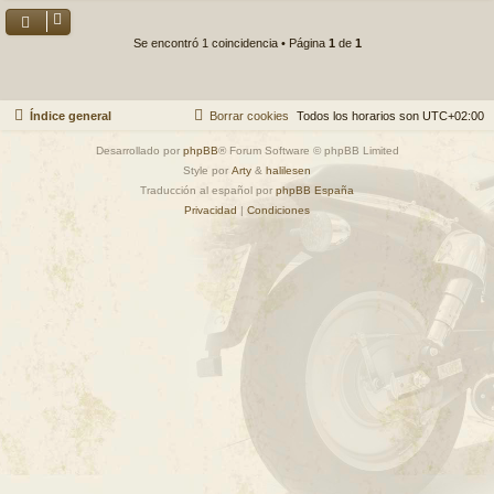
Se encontró 1 coincidencia • Página
1
de
1
Índice general
Borrar cookies
Todos los horarios son
UTC+02:00
Desarrollado por
phpBB
® Forum Software © phpBB Limited
Style por
Arty
&
halilesen
Traducción al español por
phpBB España
Privacidad
|
Condiciones