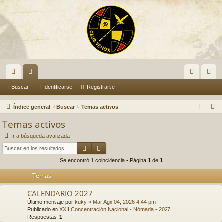
nl
or
de
eg
Buscar
Identificarse
Registrarse
ac
os
nti
ist
B
Índice general
Buscar
Temas activos
es
fic
ra
u
Temas activos
s
rá
ar
rs
Ir a búsqueda avanzada
c
Buscar
Búsqueda avanzada
pi
se
e
a
Se encontró 1 coincidencia • Página
1
de
1
do
r
Temas
s
CALENDARIO 2027
Último mensaje por
kuky
«
Mar Ago 04, 2026 4:44 pm
Publicado en
XXII Concentración Nacional - Nómada - 2027
Respuestas:
1