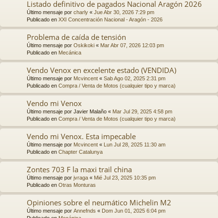
Listado definitivo de pagados Nacional Aragón 2026
Último mensaje por
charly
«
Jue Abr 30, 2026 7:29 pm
Publicado en
XXI Concentración Nacional - Aragón - 2026
Problema de caída de tensión
Último mensaje por
Oskikoki
«
Mar Abr 07, 2026 12:03 pm
Publicado en
Mecánica
Vendo Venox en excelente estado (VENDIDA)
Último mensaje por
Mcvincent
«
Sab Ago 02, 2025 2:31 pm
Publicado en
Compra / Venta de Motos (cualquier tipo y marca)
Vendo mi Venox
Último mensaje por
Javier Malaño
«
Mar Jul 29, 2025 4:58 pm
Publicado en
Compra / Venta de Motos (cualquier tipo y marca)
Vendo mi Venox. Esta impecable
Último mensaje por
Mcvincent
«
Lun Jul 28, 2025 11:30 am
Publicado en
Chapter Catalunya
Zontes 703 F la maxi trail china
Último mensaje por
jvraga
«
Mié Jul 23, 2025 10:35 pm
Publicado en
Otras Monturas
Opiniones sobre el neumático Michelin M2
Último mensaje por
Annefnds
«
Dom Jun 01, 2025 6:04 pm
Publicado en
Mecánica