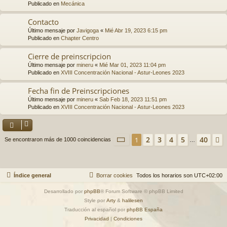
Publicado en
Mecánica
Contacto
Último mensaje por
Javigoga
«
Mié Abr 19, 2023 6:15 pm
Publicado en
Chapter Centro
Cierre de preinscripcion
Último mensaje por
mineru
«
Mié Mar 01, 2023 11:04 pm
Publicado en
XVIII Concentración Nacional - Astur-Leones 2023
Fecha fin de Preinscripciones
Último mensaje por
mineru
«
Sab Feb 18, 2023 11:51 pm
Publicado en
XVIII Concentración Nacional - Astur-Leones 2023
Página
1
de
40
2
3
4
5
40
1
Se encontraron más de 1000 coincidencias
…
Índice general
Borrar cookies
Todos los horarios son
UTC+02:00
Desarrollado por
phpBB
® Forum Software © phpBB Limited
Style por
Arty
&
halilesen
Traducción al español por
phpBB España
Privacidad
|
Condiciones