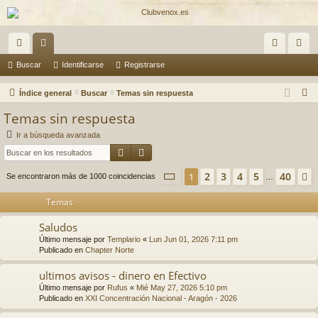
nl
or
de
eg
Buscar
Identificarse
Registrarse
ac
os
nti
ist
B
Índice general
Buscar
Temas sin respuesta
es
fic
ra
u
Temas sin respuesta
s
rá
ar
rs
Ir a búsqueda avanzada
c
Buscar
Búsqueda avanzada
pi
se
e
a
do
r
Página
1
de
40
2
3
4
5
40
1
Se encontraron más de 1000 coincidencias
…
s
Temas
Saludos
Último mensaje por
Templario
«
Lun Jun 01, 2026 7:11 pm
Publicado en
Chapter Norte
ultimos avisos - dinero en Efectivo
Último mensaje por
Rufus
«
Mié May 27, 2026 5:10 pm
Publicado en
XXI Concentración Nacional - Aragón - 2026