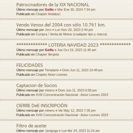
Patrocinadores de la XIX NACIONAL
Último mensaje por
Golfo
«
Mar Ene 30, 2024 7:34 pm
Publicado en
Chapter Andalusí
Vendo Venox del 2004 con sólo 10.761 km.
Último mensaje por
Jero
«
Lun Nov 20, 2023 2:44 pm
Publicado en
Compra / Venta de Motos (cualquier tipo y marca)
************* LOTERIA NAVIDAD 2023 *************
Último mensaje por
Golfo
«
Jue Oct 19, 2023 11:40 am
Publicado en
Chapter Ilergeta
FELICIDADES
Último mensaje por
Templario
«
Dom Jun 11, 2023 10:48 pm
Publicado en
Chapter Astur-Leones
Captacion de Socios
Último mensaje por
mineru
«
Dom Jun 11, 2023 6:58 pm
Publicado en
XVIII Concentración Nacional - Astur-Leones 2023
CIERRE DeE INSCRIPCIÓN
Último mensaje por
mineru
«
Vie May 12, 2023 7:35 pm
Publicado en
XVIII Concentración Nacional - Astur-Leones 2023
Filtro de aceite
Último mensaje por
Javigoga
«
Lun Abr 24, 2023 11:16 am