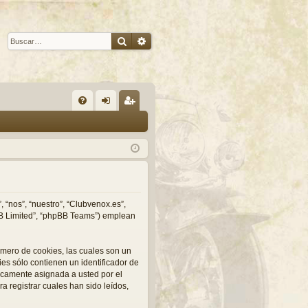
Buscar
Búsqueda avanzada
E
FA
de
eg
Q
nti
ist
fic
ra
ar
rs
se
e
 “nos”, “nuestro”, “Clubvenox.es”,
pBB Limited”, “phpBB Teams”) emplean
mero de cookies, las cuales son un
s sólo contienen un identificador de
ticamente asignada a usted por el
 registrar cuales han sido leídos,