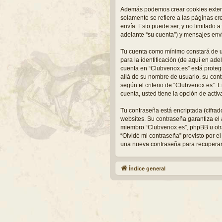
Además podemos crear cookies extern
solamente se refiere a las páginas c
envía. Esto puede ser, y no limitado 
adelante “su cuenta”) y mensajes envi
Tu cuenta como mínimo constará de u
para la identificación (de aquí en ade
cuenta en “Clubvenox.es” está protegi
allá de su nombre de usuario, su cont
según el criterio de “Clubvenox.es”. 
cuenta, usted tiene la opción de acti
Tu contraseña está encriptada (cifra
websites. Su contraseña garantiza el
miembro “Clubvenox.es”, phpBB u otra 
“Olvidé mi contraseña” provisto por e
una nueva contraseña para recuperar
Índice general