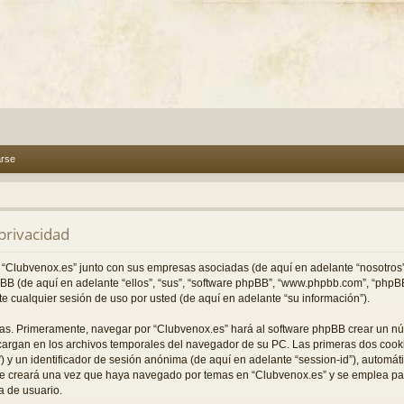
arse
 privacidad
o “Clubvenox.es” junto con sus empresas asociadas (de aquí en adelante “nosotros”,
hpBB (de aquí en adelante “ellos”, “sus”, “software phpBB”, “www.phpbb.com”, “ph
e cualquier sesión de uso por usted (de aquí en adelante “su información”).
ías. Primeramente, navegar por “Clubvenox.es” hará al software phpBB crear un nú
argan en los archivos temporales del navegador de su PC. Las primeras dos cookie
”) y un identificador de sesión anónima (de aquí en adelante “session-id”), automá
e creará una vez que haya navegado por temas en “Clubvenox.es” y se emplea para
a de usuario.