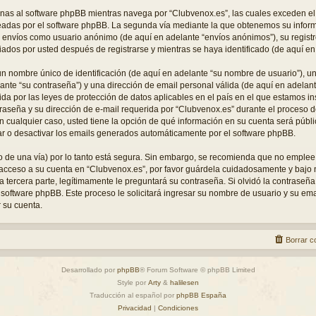
as al software phpBB mientras navega por “Clubvenox.es”, las cuales exceden e
readas por el software phpBB. La segunda vía mediante la que obtenemos su infor
a: envíos como usuario anónimo (de aquí en adelante “envíos anónimos”), su regist
ados por usted después de registrarse y mientras se haya identificado (de aquí en
n nombre único de identificación (de aquí en adelante “su nombre de usuario”), 
lante “su contraseña”) y una dirección de email personal válida (de aquí en adelant
da por las leyes de protección de datos aplicables en el país en el que estamos i
raseña y su dirección de e-mail requerida por “Clubvenox.es” durante el proceso de 
En cualquier caso, usted tiene la opción de qué información en su cuenta será púb
var o desactivar los emails generados automáticamente por el software phpBB.
do de una vía) por lo tanto está segura. Sin embargo, se recomienda que no emplee
 acceso a su cuenta en “Clubvenox.es”, por favor guárdela cuidadosamente y bajo
tercera parte, legítimamente le preguntará su contraseña. Si olvidó la contraseña
l software phpBB. Este proceso le solicitará ingresar su nombre de usuario y su em
 su cuenta.
Borrar c
Desarrollado por
phpBB
® Forum Software © phpBB Limited
Style por
Arty
&
halilesen
Traducción al español por
phpBB España
Privacidad
|
Condiciones