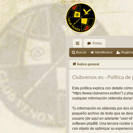
Foros
nl
Buscar
Identificarse
Registr
ac
Índice general
es
Clubvenox.es - Política de
rá
pi
Esta política explica con detalle cóm
“https://www.clubvenox.es/foro”) y p
do
cualquier información obtenida durant
s
Tu información es obtenida por dos v
pequeño archivo de texto que se desc
usuario (de aquí en adelante “user-id
software phpBB. Una tercera cookie s
con objeto de optimizar su experienci