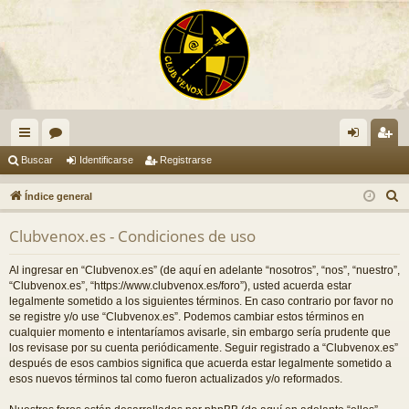
nl
or
de
eg
Buscar
Identificarse
Registrarse
ac
os
nti
ist
B
Índice general
es
fic
ra
u
Clubvenox.es - Condiciones de uso
s
rá
ar
rs
c
pi
se
e
Al ingresar en “Clubvenox.es” (de aquí en adelante “nosotros”, “nos”, “nuestro”,
a
“Clubvenox.es”, “https://www.clubvenox.es/foro”), usted acuerda estar
do
r
legalmente sometido a los siguientes términos. En caso contrario por favor no
se registre y/o use “Clubvenox.es”. Podemos cambiar estos términos en
s
cualquier momento e intentaríamos avisarle, sin embargo sería prudente que
los revisase por su cuenta periódicamente. Seguir registrado a “Clubvenox.es”
después de esos cambios significa que acuerda estar legalmente sometido a
esos nuevos términos tal como fueron actualizados y/o reformados.