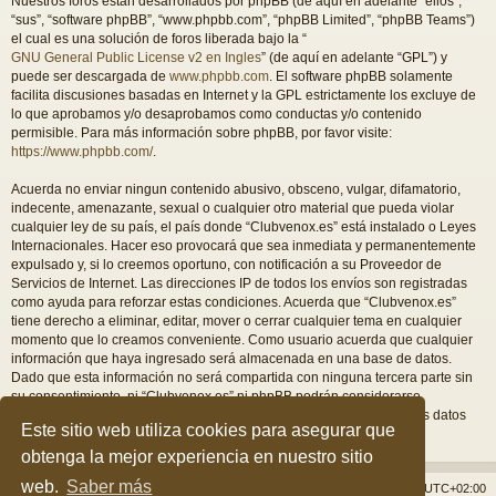
Nuestros foros están desarrollados por phpBB (de aquí en adelante “ellos”,
“sus”, “software phpBB”, “www.phpbb.com”, “phpBB Limited”, “phpBB Teams”)
el cual es una solución de foros liberada bajo la “
GNU General Public License v2 en Ingles
” (de aquí en adelante “GPL”) y
puede ser descargada de
www.phpbb.com
. El software phpBB solamente
facilita discusiones basadas en Internet y la GPL estrictamente los excluye de
lo que aprobamos y/o desaprobamos como conductas y/o contenido
permisible. Para más información sobre phpBB, por favor visite:
https://www.phpbb.com/
.
Acuerda no enviar ningun contenido abusivo, obsceno, vulgar, difamatorio,
indecente, amenazante, sexual o cualquier otro material que pueda violar
cualquier ley de su país, el país donde “Clubvenox.es” está instalado o Leyes
Internacionales. Hacer eso provocará que sea inmediata y permanentemente
expulsado y, si lo creemos oportuno, con notificación a su Proveedor de
Servicios de Internet. Las direcciones IP de todos los envíos son registradas
como ayuda para reforzar estas condiciones. Acuerda que “Clubvenox.es”
tiene derecho a eliminar, editar, mover o cerrar cualquier tema en cualquier
momento que lo creamos conveniente. Como usuario acuerda que cualquier
información que haya ingresado será almacenada en una base de datos.
Dado que esta información no será compartida con ninguna tercera parte sin
su consentimiento, ni “Clubvenox.es” ni phpBB podrán considerarse
responsables por cualquier intento de hacking que conlleve a que los datos
Este sitio web utiliza cookies para asegurar que
sean comprometidos.
obtenga la mejor experiencia en nuestro sitio
web.
Saber más
Índice general
Borrar cookies
Todos los horarios son
UTC+02:00