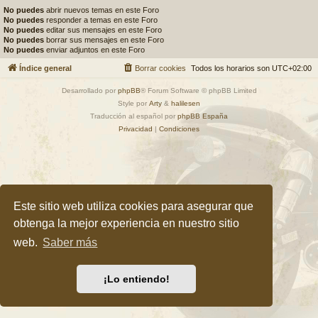
No puedes
abrir nuevos temas en este Foro
No puedes
responder a temas en este Foro
No puedes
editar sus mensajes en este Foro
No puedes
borrar sus mensajes en este Foro
No puedes
enviar adjuntos en este Foro
Índice general
Borrar cookies
Todos los horarios son
UTC+02:00
Desarrollado por
phpBB
® Forum Software © phpBB Limited
Style por
Arty
&
halilesen
Traducción al español por
phpBB España
Privacidad
|
Condiciones
Este sitio web utiliza cookies para asegurar que
obtenga la mejor experiencia en nuestro sitio
web.
Saber más
¡Lo entiendo!