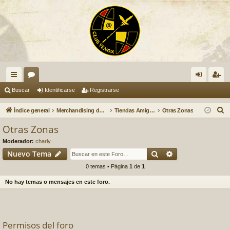
nl
or
de
eg
Buscar
Identificarse
Registrarse
ac
os
nti
ist
B
Índice general
Merchandising del club Venox
Tiendas Amigas del Club Venox
Otras Zonas
es
fic
ra
u
Otras Zonas
s
rá
ar
rs
Moderador:
charly
c
pi
se
e
Buscar
Búsqueda avan
Nuevo Tema
a
0 temas • Página
1
de
1
do
r
No hay temas o mensajes en este foro.
s
Permisos del foro