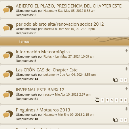
ABIERTO EL PLAZO, PRESIDENCIA DEL CHAPTER ESTE
Último mensaje por
Natxete
«
Sab May 05, 2012 8:58 am
Respuestas:
3
periodo abierto alta/renovacion socios 2012
Último mensaje por
Marteta
«
Dom Abr 15, 2012 9:19 pm
Respuestas:
8
Temas
Información Meteorológica
Último mensaje por
Rufus
«
Lun May 27, 2024 10:09 am
Respuestas:
5
Las CRÓNICAS del Chapter Este
Último mensaje por
pokemon
«
Jue Abr 04, 2024 8:56 pm
Respuestas:
14
1
2
INVERNAL ESTE BARX'12
Último mensaje por
racso
«
Mié Abr 10, 2019 2:57 am
Respuestas:
51
1
2
3
4
5
6
Pinguinos / Motauros 2013
Último mensaje por
Natxete
«
Mié Ene 09, 2013 2:15 pm
Respuestas:
18
1
2