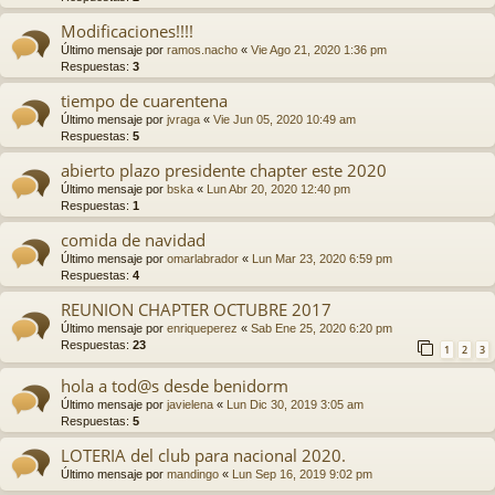
Modificaciones!!!!
Último mensaje por
ramos.nacho
«
Vie Ago 21, 2020 1:36 pm
Respuestas:
3
tiempo de cuarentena
Último mensaje por
jvraga
«
Vie Jun 05, 2020 10:49 am
Respuestas:
5
abierto plazo presidente chapter este 2020
Último mensaje por
bska
«
Lun Abr 20, 2020 12:40 pm
Respuestas:
1
comida de navidad
Último mensaje por
omarlabrador
«
Lun Mar 23, 2020 6:59 pm
Respuestas:
4
REUNION CHAPTER OCTUBRE 2017
Último mensaje por
enriqueperez
«
Sab Ene 25, 2020 6:20 pm
Respuestas:
23
1
2
3
hola a tod@s desde benidorm
Último mensaje por
javielena
«
Lun Dic 30, 2019 3:05 am
Respuestas:
5
LOTERIA del club para nacional 2020.
Último mensaje por
mandingo
«
Lun Sep 16, 2019 9:02 pm