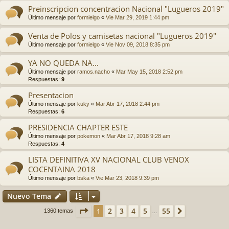
Preinscripcion concentracion Nacional "Lugueros 2019"
Último mensaje por
formielgo
«
Vie Mar 29, 2019 1:44 pm
Venta de Polos y camisetas nacional "Lugueros 2019"
Último mensaje por
formielgo
«
Vie Nov 09, 2018 8:35 pm
YA NO QUEDA NA...
Último mensaje por
ramos.nacho
«
Mar May 15, 2018 2:52 pm
Respuestas:
9
Presentacion
Último mensaje por
kuky
«
Mar Abr 17, 2018 2:44 pm
Respuestas:
6
PRESIDENCIA CHAPTER ESTE
Último mensaje por
pokemon
«
Mar Abr 17, 2018 9:28 am
Respuestas:
4
LISTA DEFINITIVA XV NACIONAL CLUB VENOX
COCENTAINA 2018
Último mensaje por
bska
«
Vie Mar 23, 2018 9:39 pm
Nuevo Tema
Página
1
de
55
2
3
4
5
55
1
Siguiente
1360 temas
…