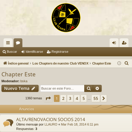
nl
or
de
eg
Buscar
Identificarse
Registrarse
ac
os
nti
ist
B
Índice general
Los Chapters de nuestro Club VENOX
Chapter Este
es
fic
ra
u
Chapter Este
s
rá
ar
rs
Moderador:
bska
c
pi
se
e
Buscar
Búsqueda avan
Nuevo Tema
a
do
r
Página
1
de
55
2
3
4
5
55
1
Siguiente
1360 temas
…
s
Anuncios
ALTA/RENOVACION SOCIOS 2014
Último mensaje por
LLAURO
«
Mar Feb 18, 2014 6:11 pm
Respuestas:
3