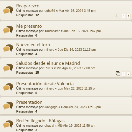
Reaparezco
Último mensaje por
ugho79
«
Mar Abr 16, 2024 3:45 pm
Respuestas:
12
1
2
Me presento
Último mensaje por
Taurobiker
«
Jue Feb 15, 2024 1:47 pm
Respuestas:
6
Nuevo en el foro
Último mensaje por
mineru
«
Jue Dic 14, 2023 11:15 pm
Respuestas:
4
Saludos desde el sur de Madrid
Último mensaje por
Rufus
«
Mié Ago 16, 2023 12:00 pm
Respuestas:
15
1
2
Presentación desde Valencia
Último mensaje por
mineru
«
Lun May 22, 2023 11:25 pm
Respuestas:
5
Presentacion
Último mensaje por
Javigoga
«
Dom Abr 23, 2023 12:16 pm
Respuestas:
4
Recién llegado...Ráfagas
Último mensaje por
chacal
«
Mié Abr 19, 2023 11:59 am
Respuestas:
3