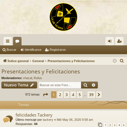
nl
or
de
eg
Buscar
Identificarse
Registrarse
ac
os
nti
ist
B
Índice general
General
Presentaciones y Felicitaciones
es
fic
ra
u
Presentaciones y Felicitaciones
s
rá
ar
rs
Moderadores:
chacal
,
Rufus
c
pi
se
e
Buscar
Búsqueda avan
Nuevo Tema
a
do
r
Página
1
de
39
2
3
4
5
39
1
Siguiente
972 temas
…
s
Temas
felicidades Tackery
Último mensaje por
tackery
«
Mié May 06, 2026 9:58 am
Respuestas:
44
1
2
3
4
5