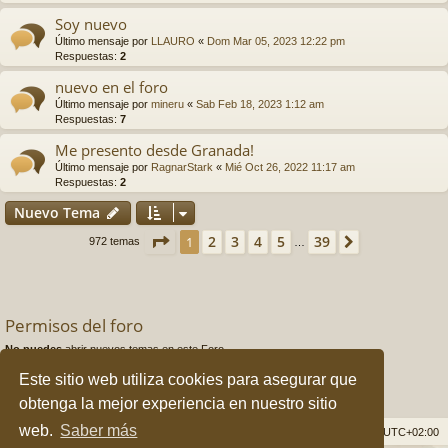
Soy nuevo
Último mensaje por
LLAURO
«
Dom Mar 05, 2023 12:22 pm
Respuestas:
2
nuevo en el foro
Último mensaje por
mineru
«
Sab Feb 18, 2023 1:12 am
Respuestas:
7
Me presento desde Granada!
Último mensaje por
RagnarStark
«
Mié Oct 26, 2022 11:17 am
Respuestas:
2
Nuevo Tema
Página
1
de
39
2
3
4
5
39
1
Siguiente
972 temas
…
Permisos del foro
No puedes
abrir nuevos temas en este Foro
No puedes
responder a temas en este Foro
Este sitio web utiliza cookies para asegurar que
No puedes
editar sus mensajes en este Foro
No puedes
borrar sus mensajes en este Foro
obtenga la mejor experiencia en nuestro sitio
No puedes
enviar adjuntos en este Foro
web.
Saber más
Índice general
Borrar cookies
Todos los horarios son
UTC+02:00