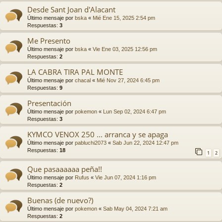
Desde Sant Joan d'Alacant
Último mensaje por
bska
«
Mié Ene 15, 2025 2:54 pm
Respuestas:
3
Me Presento
Último mensaje por
bska
«
Vie Ene 03, 2025 12:56 pm
Respuestas:
2
LA CABRA TIRA PAL MONTE
Último mensaje por
chacal
«
Mié Nov 27, 2024 6:45 pm
Respuestas:
9
Presentación
Último mensaje por
pokemon
«
Lun Sep 02, 2024 6:47 pm
Respuestas:
3
KYMCO VENOX 250 ... arranca y se apaga
Último mensaje por
pabluchi2073
«
Sab Jun 22, 2024 12:47 pm
Respuestas:
18
1
2
Que pasaaaaaa peña!!
Último mensaje por
Rufus
«
Vie Jun 07, 2024 1:16 pm
Respuestas:
2
Buenas (de nuevo?)
Último mensaje por
pokemon
«
Sab May 04, 2024 7:21 am
Respuestas:
2