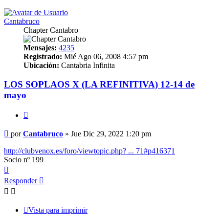
Cantabruco
Chapter Cantabro
Mensajes:
4235
Registrado:
Mié Ago 06, 2008 4:57 pm
Ubicación:
Cantabria Infinita
LOS SOPLAOS X (LA REFINITIVA) 12-14 de
mayo
Citar
Mensaje
por
Cantabruco
»
Jue Dic 29, 2022 1:20 pm
http://clubvenox.es/foro/viewtopic.php? ... 71#p416371
Socio nº 199
Arriba
Responder
Vista para imprimir