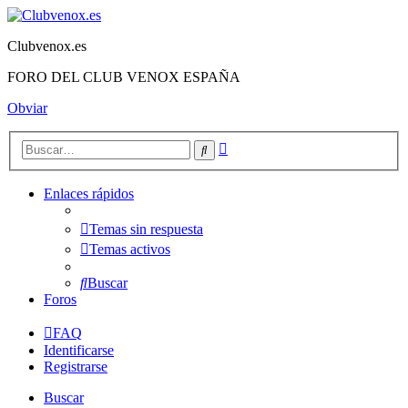
Clubvenox.es
FORO DEL CLUB VENOX ESPAÑA
Obviar
Búsqueda
Buscar
avanzada
Enlaces rápidos
Temas sin respuesta
Temas activos
Buscar
Foros
FAQ
Identificarse
Registrarse
Buscar