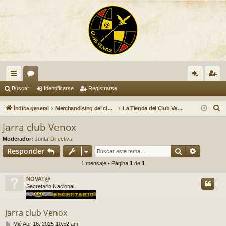
nl
or
de
eg
Buscar
Identificarse
Registrarse
ac
os
nti
ist
B
Índice general
Merchandising del club Venox
La Tienda del Club Venox, (Merchandising)
es
fic
ra
u
Jarra club Venox
s
rá
ar
rs
Moderador:
Junta-Directiva
c
pi
se
e
Buscar
Búsqued
Responder
a
1 mensaje • Página
1
de
1
do
r
NOVAT@
s
Secretario Nacional
Jarra club Venox
M
Mié Abr 16, 2025 10:52 am