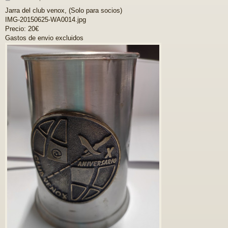
e
Jarra del club venox, (Solo para socios)
n
IMG-20150625-WA0014.jpg
s
a
Precio: 20€
j
Gastos de envio excluidos
e